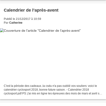
Calendrier de l’après-avent
Publié le 21/12/2017 à 10:59
Par
Catherine
C'est la période des cadeaux..la csdu n'a pas oublié vos souliers: voici le
calendrier cyclosport 2018, bonne future saison. - Calendrier 2018
cyclosport.pdf PS: j'ai mis en ligne les épreuves des mois de mars et avril sur
le site national, organisateurs...