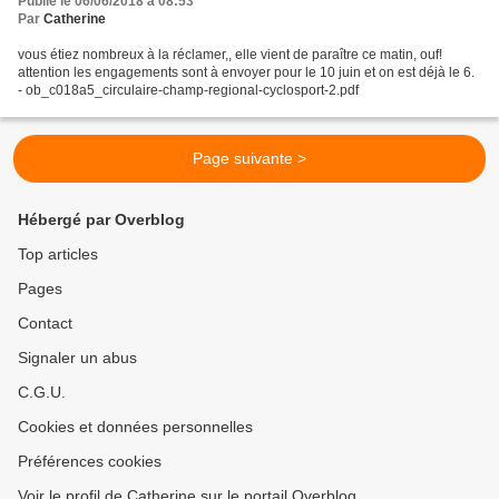
Publié le 06/06/2018 à 08:53
Par
Catherine
vous étiez nombreux à la réclamer,, elle vient de paraître ce matin, ouf!
attention les engagements sont à envoyer pour le 10 juin et on est déjà le 6.
- ob_c018a5_circulaire-champ-regional-cyclosport-2.pdf
Page suivante >
Hébergé par Overblog
Top articles
Pages
Contact
Signaler un abus
C.G.U.
Cookies et données personnelles
Préférences cookies
Voir le profil de Catherine sur le portail Overblog