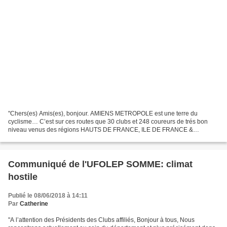
"Chers(es) Amis(es), bonjour. AMIENS METROPOLE est une terre du
cyclisme… C’est sur ces routes que 30 clubs et 248 coureurs de trés bon
niveau venus des régions HAUTS DE FRANCE, ILE DE FRANCE &
NORMANDIE ont participé ce week-end à la 4ème édition « LES...
Communiqué de l'UFOLEP SOMME: climat
hostile
Publié le 08/06/2018 à 14:11
Par
Catherine
"A l’attention des Présidents des Clubs affiliés, Bonjour à tous, Nous