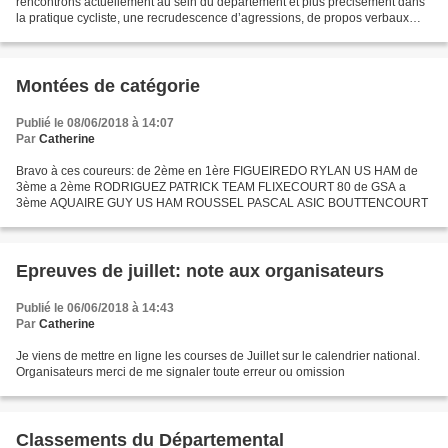
rencontrons actuellement au sein du département et plus précisément dans
la pratique cycliste, une recrudescence d’agressions, de propos verbaux
injurieux et d’intimidations à l’encontre...
Montées de catégorie
Publié le 08/06/2018 à 14:07
Par
Catherine
Bravo à ces coureurs: de 2ème en 1ère FIGUEIREDO RYLAN US HAM de
3ème a 2ème RODRIGUEZ PATRICK TEAM FLIXECOURT 80 de GSA a
3ème AQUAIRE GUY US HAM ROUSSEL PASCAL ASIC BOUTTENCOURT
Epreuves de juillet: note aux organisateurs
Publié le 06/06/2018 à 14:43
Par
Catherine
Je viens de mettre en ligne les courses de Juillet sur le calendrier national.
Organisateurs merci de me signaler toute erreur ou omission
Classements du Départemental