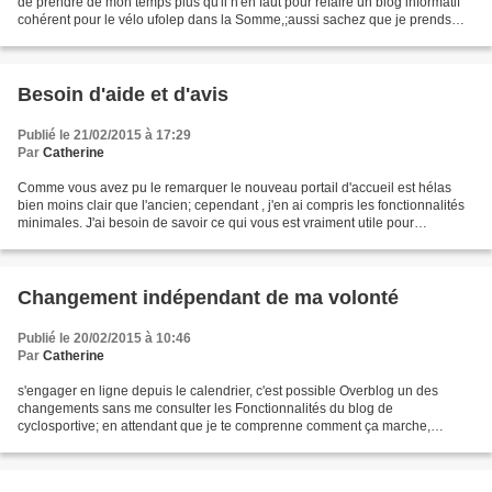
de prendre de mon temps plus qu'il n'en faut pour refaire un blog informatif
cohérent pour le vélo ufolep dans la Somme,;aussi sachez que je prends
comme des insultes particulièrement...
Besoin d'aide et d'avis
Publié le 21/02/2015 à 17:29
Par
Catherine
Comme vous avez pu le remarquer le nouveau portail d'accueil est hélas
bien moins clair que l'ancien; cependant , j'en ai compris les fonctionnalités
minimales. J'ai besoin de savoir ce qui vous est vraiment utile pour
rechercher les documents et les...
Changement indépendant de ma volonté
Publié le 20/02/2015 à 10:46
Par
Catherine
s'engager en ligne depuis le calendrier, c'est possible Overblog un des
changements sans me consulter les Fonctionnalités du blog de
cyclosportive; en attendant que je te comprenne comment ça marche,
sachez Tous Que je suis anéantie Avec l'impression...