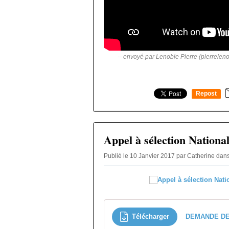
-- envoyé par Lenoble Pierre (pierrelen
Repost
0
Appel à sélection Nationa
Publié le 10 Janvier 2017 par Catherine
dan
Télécharger