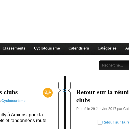
clotourisme Cyclo-cross 
Classements
Cyclotourisme
Calendriers
Catégories
Ar
s clubs
Retour sur la réuni
clubs
s
Cyclotourisme
Publié le 29 Janvier 2017 par Ca
lly à Amiens, pour la
ets et randonnées route.