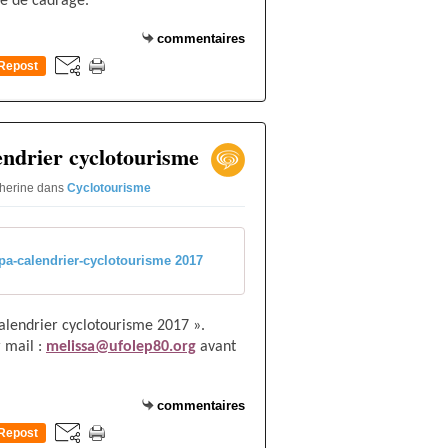
re de cadrage.
commentaires
Repost
0
endrier cyclotourisme
therine
dans
Cyclotourisme
pa-calendrier-cyclotourisme 2017
alendrier cyclotourisme 2017 ».
 mail :
melissa@ufolep80.org
avant
commentaires
Repost