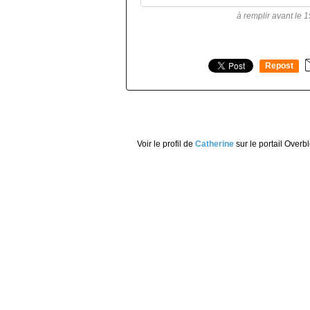
à remplir avant le 1
Repost
0
Voir le profil de
Catherine
sur le portail Overb