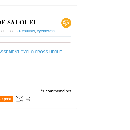
0
DE SALOUEL
therine
dans
Resultats
,
cyclocross
CLASSEMENT CYCLO CROSS UFOLEP 08 JANVIER 2017
commentaires
Repost
0