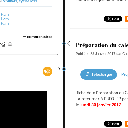
comme indiqué dans la lett
s
Resultats
,
cyclocross
commentaires
Préparation du cal
Publié le 23 Janvier 2017 par Ca
s
Télécharger
Pré
fiche de « Préparation du C
à retourner à l’UFOLEP par
le
lundi 30 janvier 2017
.