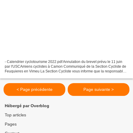
- Calendrier cyclotourisme 2022.pdf Annulation du brevet prévu le 11 juin
par l'USCAmiens cyclistes à Camon Communiqué de la Section Cycliste de
Feuquieres en Vimeu La Section Cycliste vous informe que la responsable
du Comité des Fêtes de Franleu, annule...
< Page précédente
Page suivante >
Hébergé par Overblog
Top articles
Pages