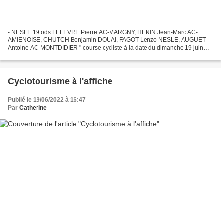
- NESLE 19.ods LEFEVRE Pierre AC-MARGNY, HENIN Jean-Marc AC-
AMIENOISE, CHUTCH Benjamin DOUAI, FAGOT Lenzo NESLE, AUGUET
Antoine AC-MONTDIDIER " course cycliste à la date du dimanche 19 juin
2022 à NESLE. 154 participants sur 8 catégories différentes,1er...
Cyclotourisme à l'affiche
Publié le 19/06/2022 à 16:47
Par
Catherine