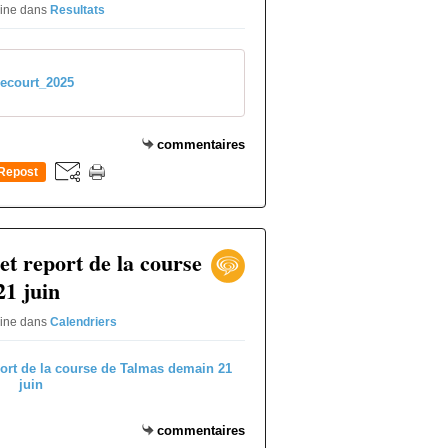
rine
dans
Resultats
xecourt_2025
commentaires
Repost
0
et report de la course
1 juin
rine
dans
Calendriers
commentaires