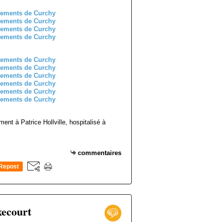
ent à Patrice Hollville, hospitalisé à
commentaires
Repost
0
xecourt