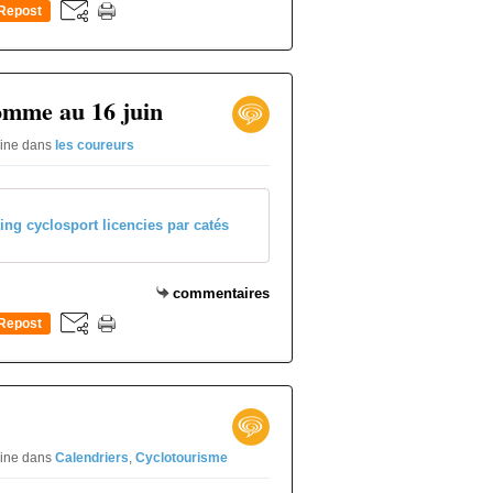
Repost
0
omme au 16 juin
rine
dans
les coureurs
ting cyclosport licencies par catés
commentaires
Repost
0
rine
dans
Calendriers
,
Cyclotourisme