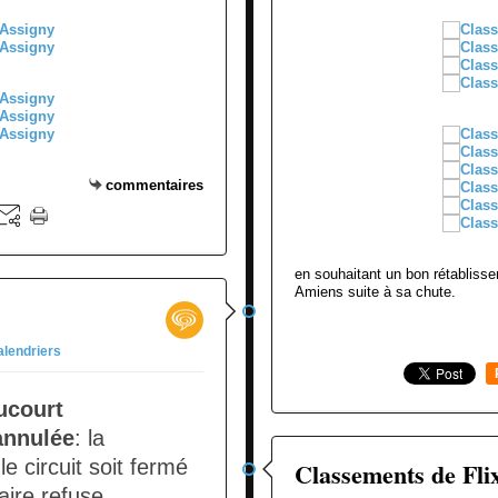
commentaires
en souhaitant un bon rétablissem
Amiens suite à sa chute.
alendriers
aucourt
annulée
: la
 circuit soit fermé
Classements de Fli
aire refuse.